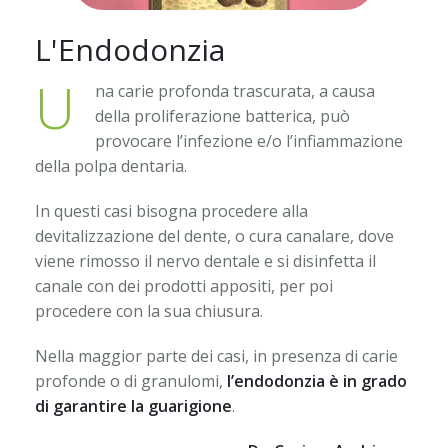
Estetica dentale
L'Endodonzia
Estetica del volto
U
na carie profonda trascurata, a causa
Implantologia
della proliferazione batterica, può
Ortodonzia
provocare l’infezione e/o l’infiammazione
della polpa dentaria.
Chirurgia Orale
In questi casi bisogna procedere alla
Protesi fissa e mobile
devitalizzazione del dente, o cura canalare, dove
viene rimosso il nervo dentale e si disinfetta il
Elettromiografia
canale con dei prodotti appositi, per poi
procedere con la sua chiusura.
Medicina legale odontostomatologica
Nella maggior parte dei casi, in presenza di carie
profonde o di granulomi,
l’endodonzia è in grado
di garantire la guarigione
.